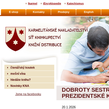
Ikarmel
iEncyklopedie
Katechismus
E-shop
Kontakty
Prodejny
English
Karmelitánské nakladatelství
čtenářský koutek
mešní vína
hledáte knihu?
Novinky KNA
DOBROTY SESTR
Jsme na facebooku
PREZIDENTSKÉ 
20.1.2026