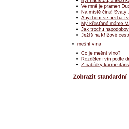
Být nacistou, anebo k
Ve mně je pramen Du
Na místě činu! Svatý
Abychom se nechali 
My křesťané máme Mat
Jak trochu napodobova
Ježíš na křížové cest
mešní vína
Co je mešní víno?
Rozdělení vín podle dr
Z nabídky karmelitán
Zobrazit standardn