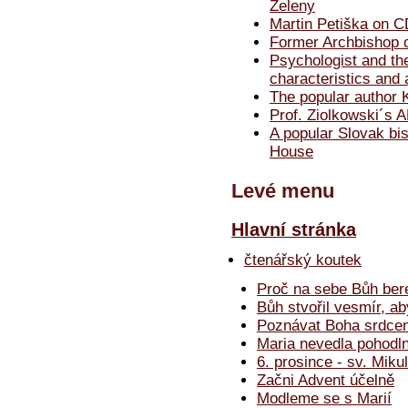
Zeleny
Martin Petiška on 
Former Archbishop of
Psychologist and th
characteristics and 
The popular author 
Prof. Ziolkowski´s
A popular Slovak bi
House
Levé menu
Hlavní stránka
čtenářský koutek
Proč na sebe Bůh bere
Bůh stvořil vesmír, ab
Poznávat Boha srdcem
Maria nevedla pohodln
6. prosince - sv. Miku
Začni Advent účelně
Modleme se s Marií