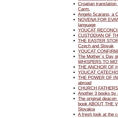
Croatian translatio
Carm.
Angelo Scarano, a C
NOVENA FOR EVANG
language
YOUCAT RECONCILI
CUSTODIAN OF THE 
THE EASTER STORY b
Czech and Slovak
YOUCAT CONFIRMAT
The Mother´s Day g
WHISPERS TO MOT
THE ANCHOR OF HOP
YOUCAT CATECHISM
THE POWER OF INT
abroad
CHURCH FATHERS by 
Another 3 books by 
The original deacon
book ABOUT THE V
Slovakia
A fresh look at the 