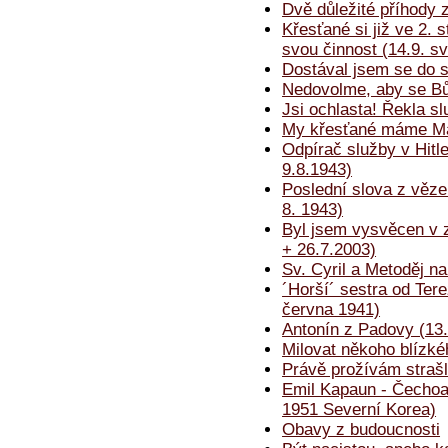
Dvě důležité příhody z 
Křesťané si již ve 2. 
svou činnost (14.9. s
Dostával jsem se do s
Nedovolme, aby se Bůh
Jsi ochlasta! Řekla s
My křesťané máme Mat
Odpírač služby v Hitl
9.8.1943)
Poslední slova z věze
8. 1943)
Byl jsem vysvěcen v
+ 26.7.2003)
Sv. Cyril a Metoděj n
´Horší´ sestra od Tere
června 1941)
Antonín z Padovy (13.
Milovat někoho blízké
Právě prožívám strašli
Emil Kapaun - Čechoam
1951 Severní Korea)
Obavy z budoucnosti