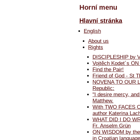
Horní menu
Hlavní stránka
English
About us
Rights
DISCIPLESHIP by Vo
Vojtěch Kodet´s O
Find the Pair!
Friend of God - St T
NOVENA TO OUR LA
Republic:
"I desire mercy, and
Matthew.
With TWO FACES OF 
author Katerina Lac
WHAT DID I DO WRO
Fr. Anselm Grün
ON WISDOM by theol
in Croatian languag