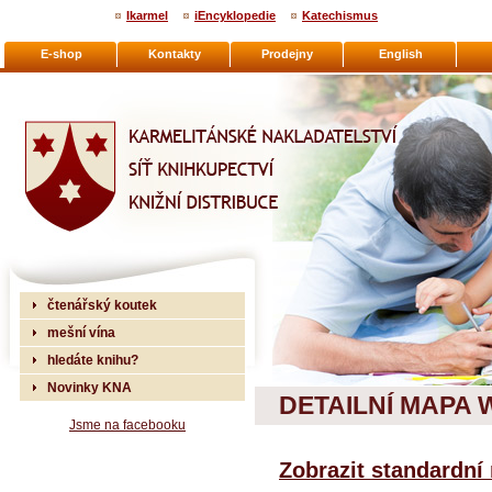
Ikarmel
iEncyklopedie
Katechismus
E-shop
Kontakty
Prodejny
English
Karmelitánské nakladatelství
čtenářský koutek
mešní vína
hledáte knihu?
Novinky KNA
DETAILNÍ MAPA
Jsme na facebooku
Zobrazit standardn