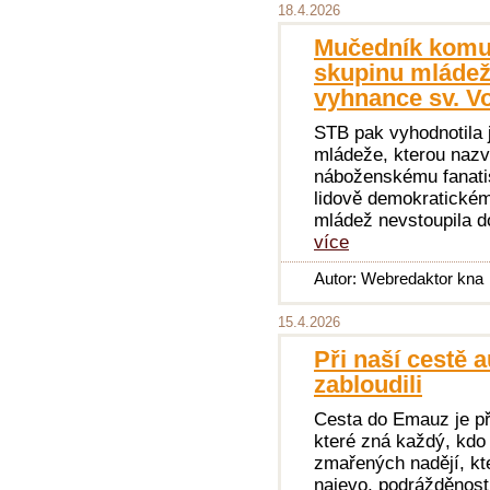
18.4.2026
Mučedník komun
skupinu mládeže
vyhnance sv. V
STB pak vyhodnotila j
mládeže, kterou nazva
náboženskému fanatis
lidově demokratickém
mládež nevstoupila 
více
Autor: Webredaktor kna
15.4.2026
Při naší cestě
zabloudili
Cesta do Emauz je př
které zná každý, kdo 
zmařených nadějí, kte
najevo, podrážděnost