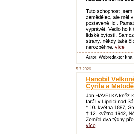
Tuto schopnost jsem z
zemědělec, ale měl v
postavené lidi. Pamat
vyprávět. Vedlo ho k
lidské bytosti. Samoz
strany, někdy také čl
nerozběhne.
více
Autor: Webredaktor kna
5.7.2026
Hanobil Velkoně
Cyrila a Metodě
Jan HAVELKA kněz k
farář v Lipnici nad 
* 10. května 1887, S
† 12. května 1942, N
Zemřel dva týdny př
více