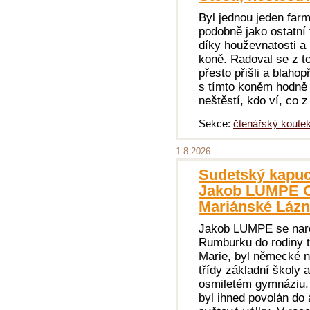
Byl jednou jeden farm
podobně jako ostatní f
díky houževnatosti a 
koně. Radoval se z to
přesto přišli a blahop
s tímto koněm hodně š
neštěstí, kdo ví, co 
Sekce:
čtenářský koute
1.8.2026
Sudetský kapucí
Jakob LUMPE OF
Mariánské Lázn
Jakob LUMPE se naro
Rumburku do rodiny 
Marie, byl německé n
třídy základní školy 
osmiletém gymnáziu. P
byl ihned povolán do 