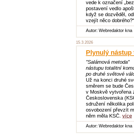
vede k označení „be
postavení vedlo apošt
když se dozvěděl, o
vzejít něco dobrého?
Autor: Webredaktor kna
15.3.2026
Plynulý nástup t
"Salámová metoda"
nástupu totalitní kom
po druhé světové vál
Už na konci druhé sv
směrem se bude Česk
v Moskvě vytvořena z
Československa (KSČ
sdružení několika pol
osvobození převzít mo
něm měla KSČ.
více
Autor: Webredaktor kna