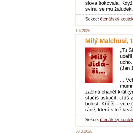
slova šokovala. Když
svíral se mu žaludek
Sekce:
čtenářský koute
1.4.2026
Milý Malchusi, 
„Tu Š
udeři
ucho.
(Jan 
... V
mumra
začíná ohánět krátký
stačíš uskočit, cítíš
bolest. Křičíš – více 
ráně, která silně krvá
Sekce:
čtenářský koute
30.3.2026