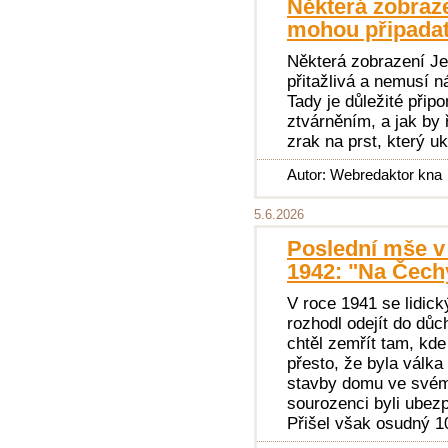
Některá zobraz
mohou připadat 
Některá zobrazení J
přitažlivá a nemusí n
Tady je důležité přip
ztvárněním, a jak by 
zrak na prst, který 
Autor: Webredaktor kna
5.6.2026
Poslední mše v 
1942: "Na Čech
V roce 1941 se lidick
rozhodl odejít do důc
chtěl zemřít tam, kde
přesto, že byla válka
stavby domu ve své
sourozenci byli ubez
Přišel však osudný 1