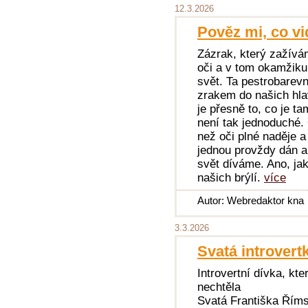
12.3.2026
Pověz mi, co vid
Zázrak, který zažívá
oči a v tom okamžiku
svět. Ta pestrobarev
zrakem do našich hlav
je přesně to, co je t
není tak jednoduché. 
než oči plné naděje 
jednou provždy dán a
svět díváme. Ano, jak
našich brýlí.
více
Autor: Webredaktor kna
3.3.2026
Svatá introvertk
Introvertní dívka, kte
nechtěla
Svatá Františka Římsk