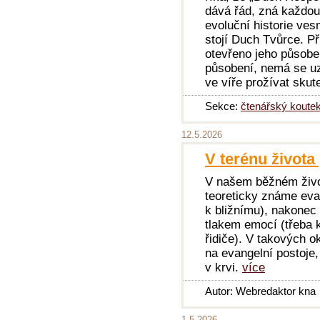
dává řád, zná každou
evoluční historie ve
stojí Duch Tvůrce. P
otevřeno jeho působe
působení, nemá se uz
ve víře prožívat skut
Sekce:
čtenářský koute
12.5.2026
V terénu život
V našem běžném život
teoreticky známe eva
k bližnímu), nakonec
tlakem emocí (třeba 
řidiče). V takových 
na evangelní postoje
v krvi.
více
Autor: Webredaktor kna
1.5.2026