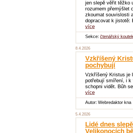
jen slepě věřit těžko
rozumem přemýšlet o
zkoumat souvislosti 
dopracovat k jistotě:
více
Sekce:
čtenářský koute
8.4.2026
Vzkříšený Krist
pochybují
Vzkříšený Kristus je 
potřebují smíření, i 
schopni vidět. Bůh s
více
Autor: Webredaktor kna
5.4.2026
Lidé dnes slepě 
Velikonocích b