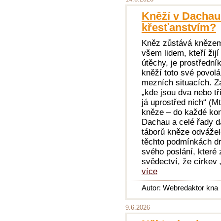
Kněží v Dachau 
křesťanstvím?
Kněz zůstává knězem,
všem lidem, kteří žijí
útěchy, je prostřední
kněží toto své povolá
mezních situacích. Za
„kde jsou dva nebo t
já uprostřed nich“ (M
kněze – do každé kon
Dachau a celé řady d
táborů kněze odvážel
těchto podmínkách drt
svého poslání, které 
svědectví, že církev
více
Autor: Webredaktor kna
9.6.2026