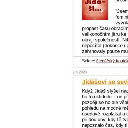
"Jsem
femini
vyvol
propast času obracím 
velikonočním jitru ke
okraji společnosti. N
nepočítal (dokonce i 
zahrnovaly pouze mu
Sekce:
čtenářský koute
2.4.2026
Jidášovi se sevř
Když Jidáš slyšel na
ho to uklidnilo. I on 
později se ho ale vš
pohledu na mocné mě
usedavě rozplakal a o
přijdou dny, kdy tě tv
nepoznalo čas, kdy ti