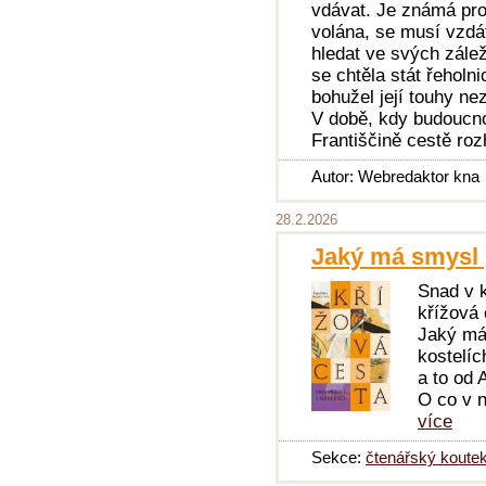
vdávat. Je známá pro
volána, se musí vzdá
hledat ve svých zálež
se chtěla stát řeholni
bohužel její touhy ne
V době, kdy budoucnos
Františčině cestě rozh
Autor: Webredaktor kna
28.2.2026
Jaký má smysl 
Snad v k
křížová 
Jaký má
kostelíc
a to od
O co v n
více
Sekce:
čtenářský koute