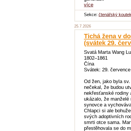
více
Sekce:
čtenářský koute
25.7.2026
Tichá žena v do
(svátek 29. čer
Svatá Marta Wang L
1802–1861
Čína
Svátek: 29. července
Od žen, jako byla sv
nečekal, že budou utv
nekřesťanské rodiny 
ukázalo, že manželé 
synovce a vychovával
Chlapci si ale bohužel
svých adoptivních ro
smrti otce sama. Mart
přestěhovala se do 