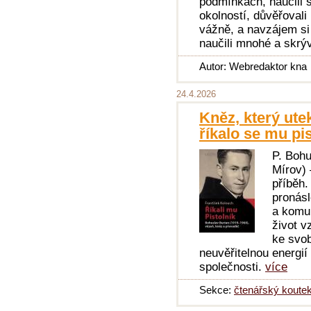
podmínkách, naučili s
okolností, důvěřovali
vážně, a navzájem si 
naučili mnohé a skrýv
Autor: Webredaktor kna
24.4.2026
Kněz, který ute
říkalo se mu pis
P. Bohu
Mírov) 
příběh.
pronásl
a komun
život v
ke svob
neuvěřitelnou energií 
společnosti.
více
Sekce:
čtenářský koute