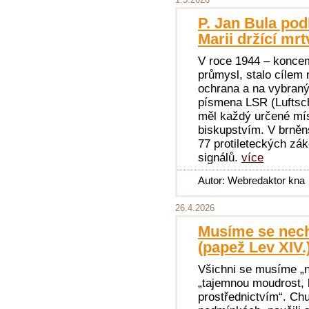
P. Jan Bula po
Marii držící mr
V roce 1944 – koncem
průmysl, stalo cílem 
ochrana a na vybraný
písmena LSR (Luftsch
měl každý určené mís
biskupstvím. V brněn
77 protileteckých zá
signálů.
více
Autor: Webredaktor kna
26.4.2026
Musíme se nech
(papež Lev XIV.
Všichni se musíme „n
„tajemnou moudrost, 
prostřednictvím“. Chud