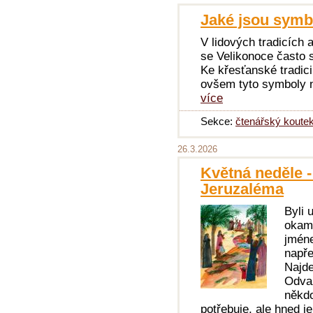
Jaké jsou symb
V lidových tradicích a
se Velikonoce často s
Ke křesťanské tradici
ovšem tyto symboly n
více
Sekce:
čtenářský koute
26.3.2026
Květná neděle -
Jeruzaléma
Byli 
okamž
jméne
napře
Najde
Odvaž
někdo
potřebuje, ale hned je