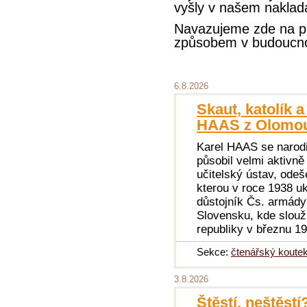
vyšly v našem naklada
Navazujeme zde na 
způsobem v budoucnos
6.8.2026
Skaut, katolík 
HAAS z Olomouc
Karel HAAS se narodi
působil velmi aktivně
učitelský ústav, ode
kterou v roce 1938 uk
důstojník Čs. armád
Slovensku, kde slouž
republiky v březnu 1
Sekce:
čtenářský koute
3.8.2026
Štěstí, neštěstí