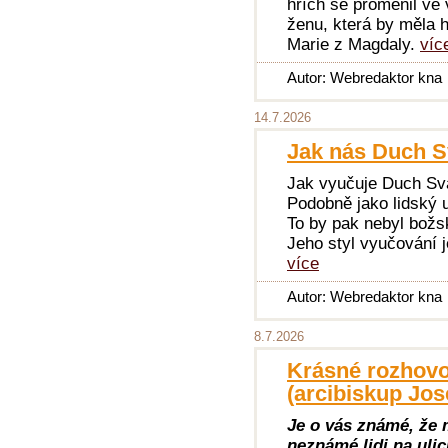
hřích se proměnil ve
ženu, která by měla h
Marie z Magdaly.
víc
Autor: Webredaktor kna
14.7.2026
Jak nás Duch Sv
Jak vyučuje Duch Sv
Podobně jako lidský u
To by pak nebyl božs
Jeho styl vyučování j
více
Autor: Webredaktor kna
8.7.2026
Krásné rozhovo
(arcibiskup Jos
Je o vás známé, že 
neznámé lidi na uli