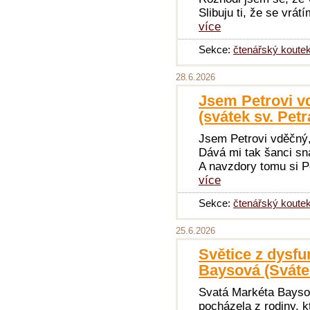
Slibuju ti, že se vrá
více
Sekce:
čtenářský koute
28.6.2026
Jsem Petrovi vd
(svátek sv. Petr
Jsem Petrovi vděčný, 
Dává mi tak šanci sn
A navzdory tomu si Pe
více
Sekce:
čtenářský koute
25.6.2026
Světice z dysfu
Baysová (Svátek
Svatá Markéta Baysov
pocházela z rodiny, kt