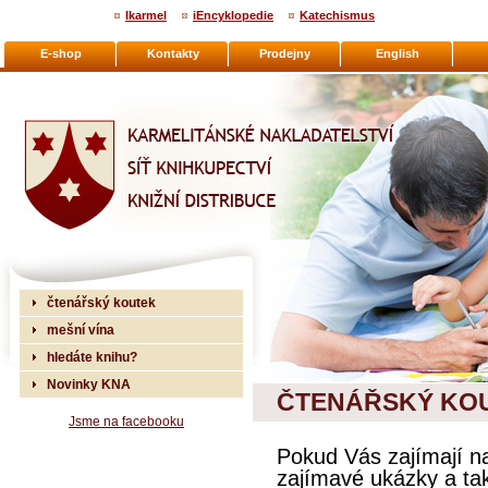
Ikarmel
iEncyklopedie
Katechismus
E-shop
Kontakty
Prodejny
English
Karmelitánské nakladatelství
čtenářský koutek
mešní vína
hledáte knihu?
Novinky KNA
ČTENÁŘSKÝ KO
Jsme na facebooku
Pokud Vás zajímají n
zajímavé ukázky a tak