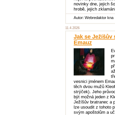
novinky dne, jejich 
hrobě, jejich zklamán
Autor: Webredaktor kna
11.4.2026
Jak se Ježíšův 
Emauz
Ev
pr
má
př
a
tř
vesnici jménem Emauz
těch dvou mužů Kleof
strýček). Jeho průvo
být možná jeden z K
Ježíšův bratranec a 
lze usoudit z tohoto 
svým apoštolům a uč