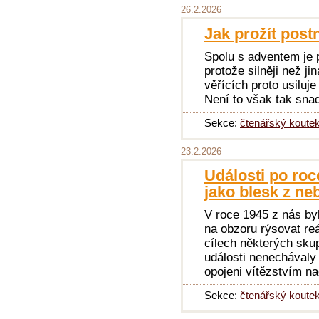
26.2.2026
Jak prožít post
Spolu s adventem je 
protože silněji než j
věřících proto usiluj
Není to však tak sna
Sekce:
čtenářský koute
23.2.2026
Události po roce
jako blesk z n
V roce 1945 z nás by
na obzoru rýsovat re
cílech některých sku
události nenechávaly
opojeni vítězstvím na
Sekce:
čtenářský koute