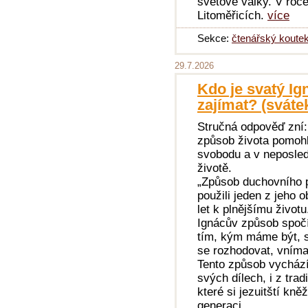
světové války. V roc
Litoměřicích.
více
Sekce:
čtenářský koute
29.7.2026
Kdo je svatý Ig
zajímat? (svátek
Stručná odpověď zní:
způsob života pomohl 
svobodu a v neposle
životě.
„Způsob duchovního 
použili jeden z jeho o
let k plnějšímu život
Ignácův způsob spočí
tím, kým máme být, s
se rozhodovat, vnímat
Tento způsob vychází
svých dílech, i z tra
které si jezuitští kně
generaci.