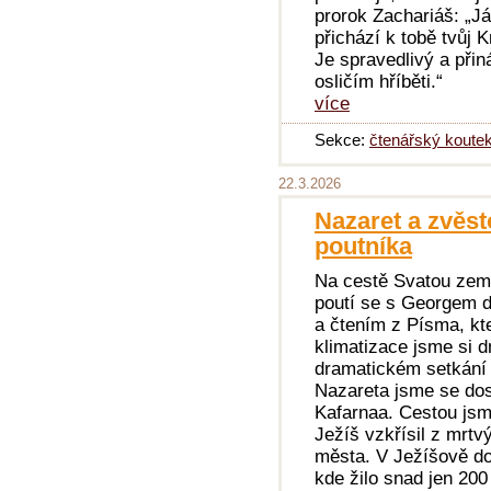
prorok Zachariáš: „Já
přichází k tobě tvůj K
Je spravedlivý a přin
osličím hříběti.“
více
Sekce:
čtenářský koute
22.3.2026
Nazaret a zvěst
poutníka
Na cestě Svatou zemí
poutí se s Georgem d
a čtením z Písma, kt
klimatizace jsme si d
dramatickém setkání
Nazareta jsme se dost
Kafarnaa. Cestou js
Ježíš vzkřísil z mrtv
města. V Ježíšově d
kde žilo snad jen 200