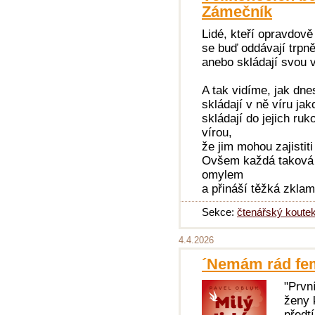
Zámečník
Lidé, kteří opravdově 
se buď oddávají trpn
anebo skládají svou v
A tak vidíme, jak dne
skládají v ně víru ja
skládají do jejich ru
vírou,
že jim mohou zajistit
Ovšem každá taková p
omylem
a přináší těžká zkla
Sekce:
čtenářský koute
4.4.2026
´Nemám rád fem
"Prvn
ženy 
předtí