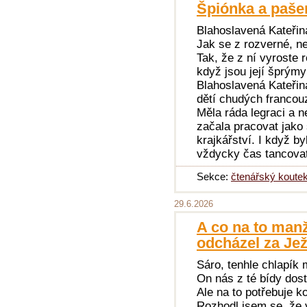
Špiónka a pašer
Blahoslavená Kateřin
Jak se z rozverné, n
Tak, že z ní vyroste 
když jsou její šprým
Blahoslavená Kateřin
dětí chudých francouz
Měla ráda legraci a ne
začala pracovat jako 
krajkářství. I když by
vždycky čas tancovat
Sekce:
čtenářský koute
29.6.2026
A co na to manž
odcházel za Jež
Sáro, tenhle chlapík
On nás z té bídy dos
Ale na to potřebuje k
Rozhodl jsem se, že