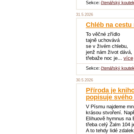
Sekce:
čtenářský koute
31.5.2026
Chléb na cestu n
To věčné zřídlo
tajně uchovává
se v živém chlebu,
jenž nám život dává,
třebaže noc je...
více
Sekce:
čtenářský koute
30.5.2026
Příroda je knih
popisuje svého 
V Písmu najdeme mno
krásou stvoření. Nap
Elihuově hymnus na B
třeba celý Žalm 104 j
A to tehdy lidé zdal