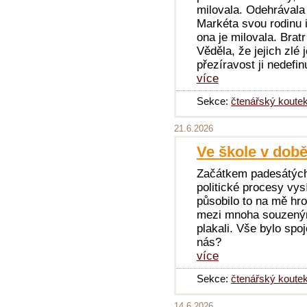
milovala. Odehrávala 
Markéta svou rodinu i 
ona je milovala. Bratr
Věděla, že jejich zlé j
přezíravost ji nedefin
více
Sekce:
čtenářský koute
21.6.2026
Ve škole v době 
Začátkem padesátých 
politické procesy vys
působilo to na mě hro
mezi mnoha souzenými
plakali. Vše bylo spo
nás?
více
Sekce:
čtenářský koute
14.6.2026