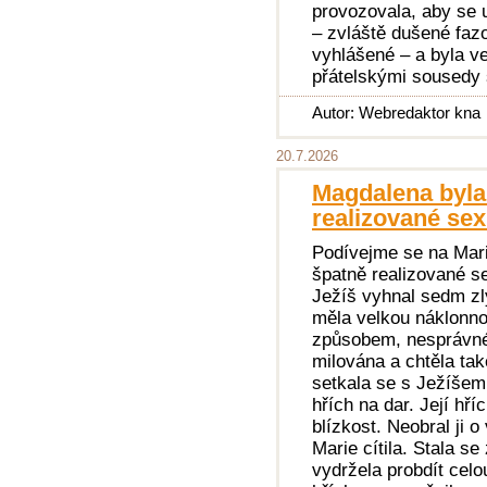
provozovala, aby se už
– zvláště dušené fazo
vyhlášené – a byla v
přátelskými sousedy
Autor: Webredaktor kna
20.7.2026
Magdalena byla 
realizované sexu
Podívejme se na Marii
špatně realizované se
Ježíš vyhnal sedm zl
měla velkou náklonno
způsobem, nesprávné 
milována a chtěla tak
setkala se s Ježíšem. 
hřích na dar. Její hř
blízkost. Neobral ji o
Marie cítila. Stala s
vydržela probdít celo