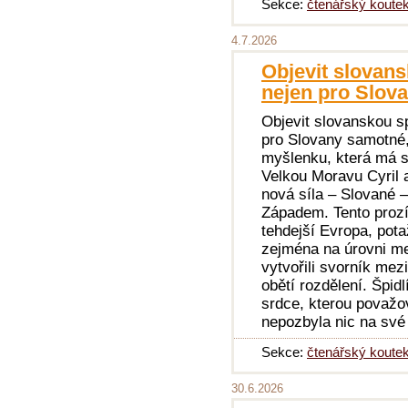
Sekce:
čtenářský koute
4.7.2026
Objevit slovansk
nejen pro Slov
Objevit slovanskou spi
pro Slovany samotné,
myšlenku, která má s
Velkou Moravu Cyril a
nová síla – Slované
Západem. Tento prozír
tehdejší Evropa, pota
zejména na úrovni men
vytvořili svorník me
obětí rozdělení. Špidl
srdce, kterou považov
nepozbyla nic na své
Sekce:
čtenářský koute
30.6.2026