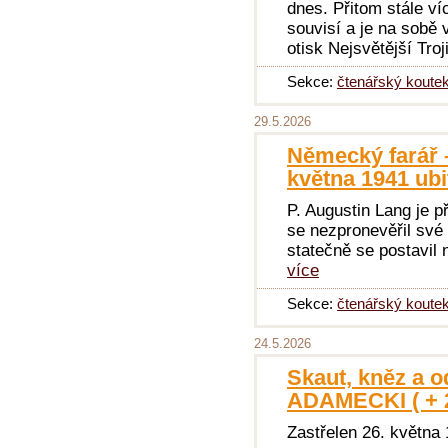
dnes. Přitom stále v
souvisí a je na sobě 
otisk Nejsvětější Troj
Sekce:
čtenářský koute
29.5.2026
Německý farář –
května 1941 ubi
P. Augustin Lang je 
se nezpronevěřil své
statečně se postavil 
více
Sekce:
čtenářský koute
24.5.2026
Skaut, kněz a o
ADAMECKI ( + 2
Zastřelen 26. května