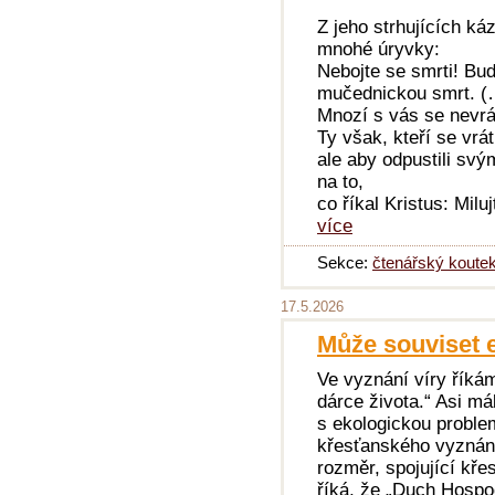
Z jeho strhujících ká
mnohé úryvky:
Nebojte se smrti! Bu
mučednickou smrt. (
Mnozí s vás se nevrá
Ty však, kteří se vrát
ale aby odpustili sv
na to,
co říkal Kristus: Milu
více
Sekce:
čtenářský koute
17.5.2026
Může souviset 
Ve vyznání víry říká
dárce života.“ Asi má
s ekologickou proble
křesťanského vyznání
rozměr, spojující kř
říká, že „Duch Hospo